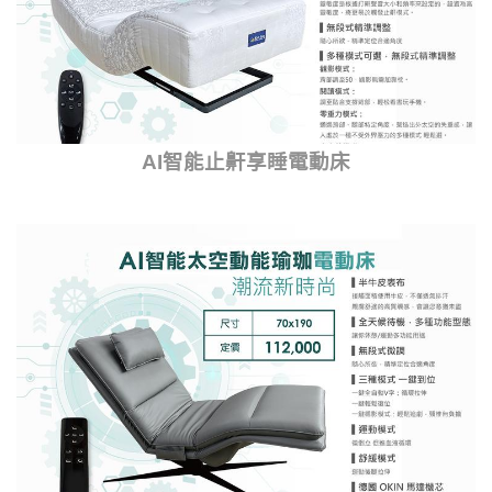
AI智能止鼾享睡電動床