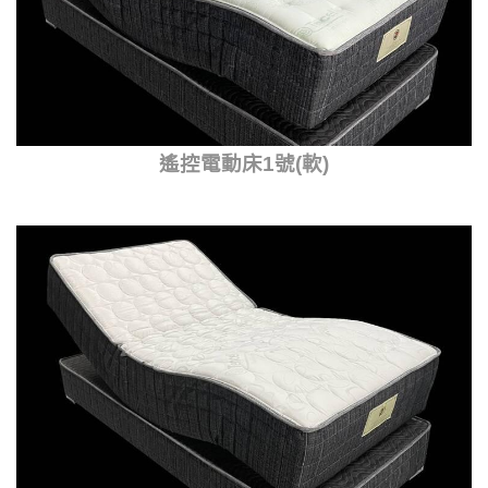
遙控電動床1號(軟)