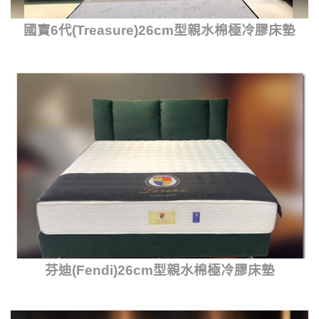
國寶6代(Treasure)26cm型親水棉極冷膠床墊
芬迪(Fendi)26cm型親水棉極冷膠床墊