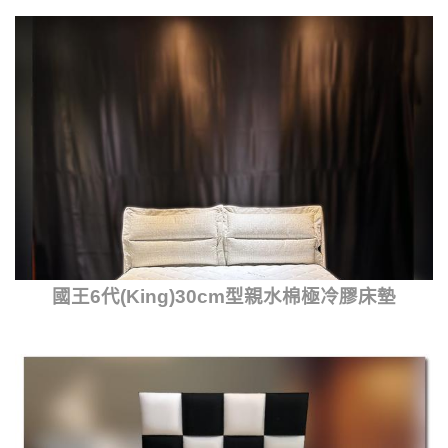
國王6代(King)30cm型親水棉極冷膠床墊