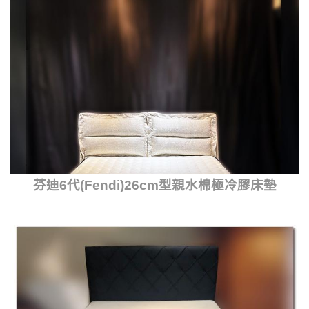
芬迪6代(Fendi)26cm型親水棉極冷膠床墊