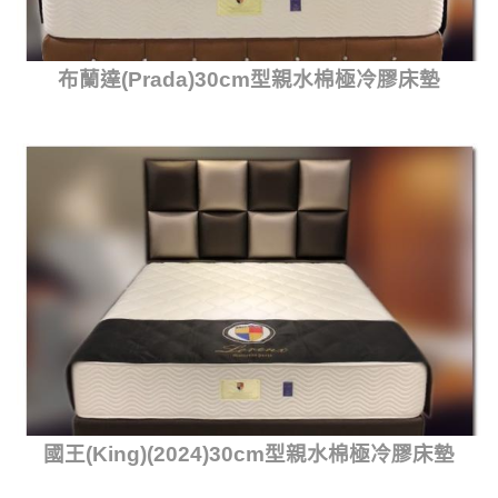
布蘭達(Prada)30cm型親水棉極冷膠床墊
國王(King)(2024)30cm型親水棉極冷膠床墊